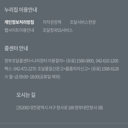
누리집 이용안내
개인정보처리방침
저작권정책
조달서비스헌장
웹사이트이용안내
조달청 RSS서비스
콜센터 안내
정부조달콜센터<나라장터 이용절차>
(유료) 1588-0800,
042-610-1200
팩스 : 042-472-2270
조달품질신문고<물품하자신고>
(유료) 1588-8128
※ 월~금 09:00~18:00(공휴일 제외)
오시는 길
[35208] 대전광역시 서구 청사로 189 정부대전청사 3동