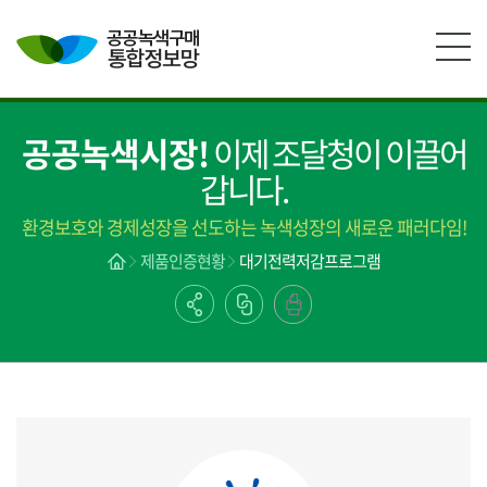
본문영역 바로가기
메인메뉴 바로가기
하단링크 바로가기
공공녹색시장!
이제 조달청이 이끌어
갑니다.
환경보호와 경제성장을 선도하는 녹색성장의 새로운 패러다임!
제품인증현황
대기전력저감프로그램