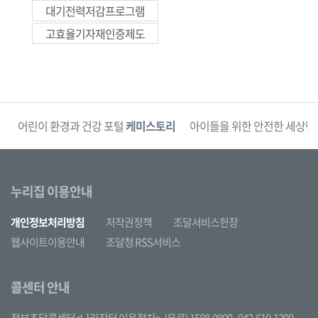
대기전력저감프로그램
고효율기자재인증제도
단
어린이 환경과 건강 포털
케미스토리
아이들을 위한 안전한 세상
한
누리집 이용안내
개인정보처리방침
저작권정책
조달서비스헌장
웹사이트이용안내
조달청 RSS서비스
콜센터 안내