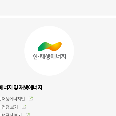
에너지 및 재생에너지
신재생에너지법
시행령 보기
시행규칙 보기