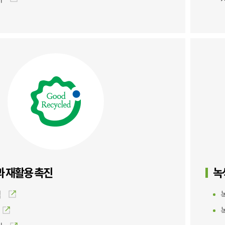
과 재활용 촉진
녹
법