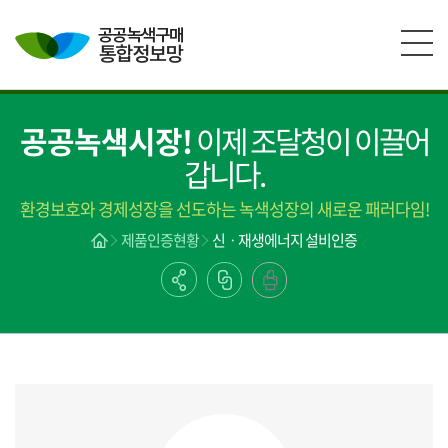
본문영역 바로가기
메인메뉴 바로가기
하단링크 바로가기
공공녹색시장!
이제 조달청이 이끌어
갑니다.
환경보호와 경제성장을 선도하는 녹색성장의 새로운 패러다임!
제품인증현황
신ㆍ재생에너지 설비인증