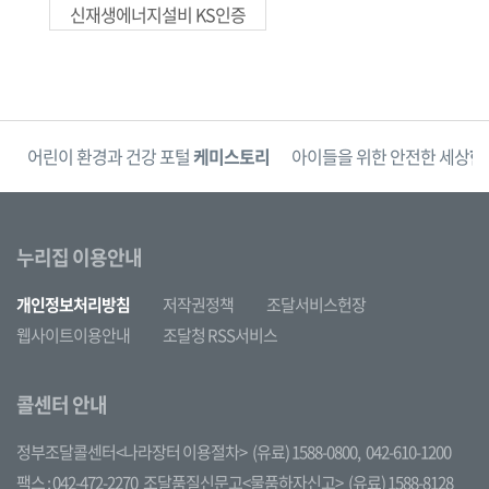
신재생에너지설비 KS인증
단
어린이 환경과 건강 포털
케미스토리
아이들을 위한 안전한 세상
한
누리집 이용안내
개인정보처리방침
저작권정책
조달서비스헌장
웹사이트이용안내
조달청 RSS서비스
콜센터 안내
정부조달콜센터<나라장터 이용절차>
(유료) 1588-0800,
042-610-1200
팩스 : 042-472-2270
조달품질신문고<물품하자신고>
(유료) 1588-8128