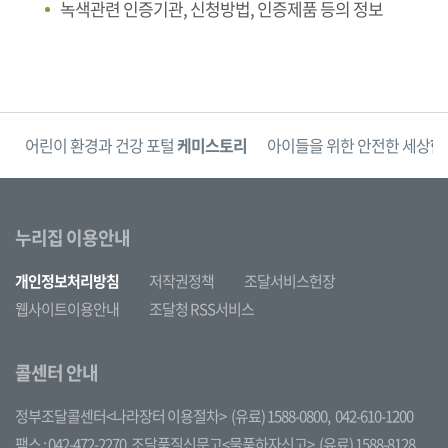
녹색관련 인증기관, 신청방법, 인증제품 등의 정보
단
어린이 환경과 건강 포털
케미스토리
아이들을 위한 안전한 세상
한
누리집 이용안내
개인정보처리방침
저작권정책
조달서비스헌장
웹사이트이용안내
조달청 RSS서비스
콜센터 안내
정부조달콜센터<나라장터 이용절차>
(유료) 1588-0800,
042-610-1200
팩스 : 042-472-2270
조달품질신문고<물품하자신고>
(유료) 1588-8128