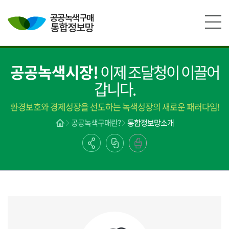
본문영역 바로가기
메인메뉴 바로가기
하단링크 바로가기
공공녹색시장!
이제 조달청이 이끌어
갑니다.
환경보호와 경제성장을 선도하는 녹색성장의 새로운 패러다임!
공공녹색구매란?
통합정보망소개