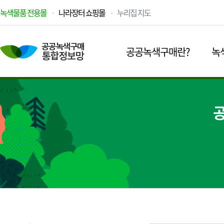
녹색물품 전용몰
나라장터 쇼핑몰
누리집 지도
공공녹색구매란?
녹