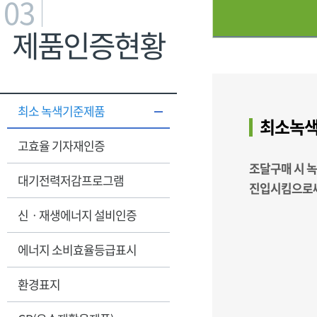
03
제품인증현황
최소 녹색기준제품
최소녹색
고효율 기자재인증
조달구매 시 
대기전력저감프로그램
진입시킴으로써
신ㆍ재생에너지 설비인증
에너지 소비효율등급표시
환경표지