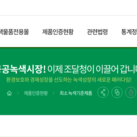
본문영역 바로가기
메인메뉴 바로가기
하단링크 바로가기
색물품전용몰
제품인증현황
관련법령
통계정
공공녹색시장!
이제 조달청이 이끌어 갑니
환경보호와 경제성장을 선도하는 녹색성장의 새로운 패러다임!
제품인증현황
최소 녹색기준제품