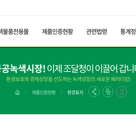
본문영역 바로가기
메인메뉴 바로가기
하단링크 바로가기
색물품전용몰
제품인증현황
관련법령
통계정
공공녹색시장!
이제 조달청이 이끌어 갑니
환경보호와 경제성장을 선도하는 녹색성장의 새로운 패러다임!
제품인증현황
환경표지