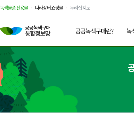
녹색물품 전용몰
나라장터 쇼핑몰
누리집 지도
공공녹색구매란?
녹