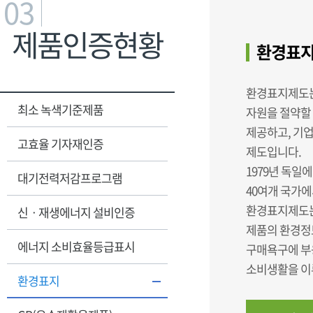
03
제품인증현황
환경표지
환경표지제도는
최소 녹색기준제품
자원을 절약할
제공하고, 기
고효율 기자재인증
제도입니다.
1979년 독일에
대기전력저감프로그램
40여개 국가에
환경표지제도는
신ㆍ재생에너지 설비인증
제품의 환경정
에너지 소비효율등급표시
구매욕구에 부
소비생활을 이
환경표지