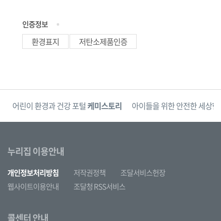
인증정보
환경표지
저탄소제품인증
단
어린이 환경과 건강 포털
케미스토리
아이들을 위한 안전한 세상
한
누리집 이용안내
개인정보처리방침
저작권정책
조달서비스헌장
웹사이트이용안내
조달청 RSS서비스
콜센터 안내