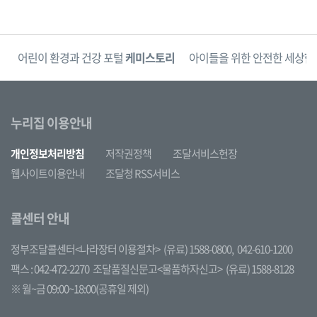
단
어린이 환경과 건강 포털
케미스토리
아이들을 위한 안전한 세상
한
누리집 이용안내
개인정보처리방침
저작권정책
조달서비스헌장
웹사이트이용안내
조달청 RSS서비스
콜센터 안내
정부조달콜센터<나라장터 이용절차>
(유료) 1588-0800,
042-610-1200
팩스 : 042-472-2270
조달품질신문고<물품하자신고>
(유료) 1588-8128
※ 월~금 09:00~18:00(공휴일 제외)