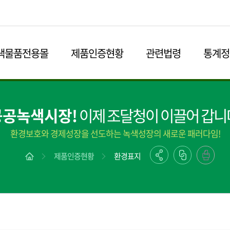
본문영역 바로가기
메인메뉴 바로가기
하단링크 바로가기
색물품전용몰
제품인증현황
관련법령
통계정
공공녹색시장!
이제 조달청이 이끌어 갑니
환경보호와 경제성장을 선도하는 녹색성장의 새로운 패러다임!
제품인증현황
환경표지