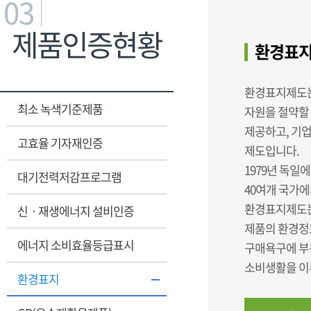
03
제품인증현황
환경표지
환경표지제도는
최소 녹색기준제품
자원을 절약할
제공하고, 기
고효율 기자재인증
제도입니다.
1979년 독일에
대기전력저감프로그램
40여개 국가에
환경표지제도는
신ㆍ재생에너지 설비인증
제품의 환경정
에너지 소비효율등급표시
구매욕구에 부
소비생활을 이
환경표지