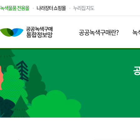
녹색물품 전용몰
나라장터 쇼핑몰
누리집 지도
공공녹색구매란?
녹