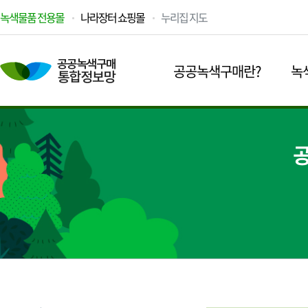
녹색물품 전용몰
나라장터 쇼핑몰
누리집 지도
공공녹색구매란?
녹