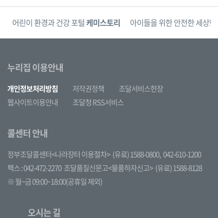
단
어린이 환경과 건강 포털
케미스토리
아이들을 위한 안전한 세상
한
누리집 이용안내
개인정보처리방침
저작권정책
조달서비스헌장
웹사이트이용안내
조달청 RSS서비스
콜센터 안내
정부조달콜센터<나라장터 이용절차>
(유료) 1588-0800,
042-610-1200
팩스 : 042-472-2270
조달품질신문고<물품하자신고>
(유료) 1588-8128
※ 월~금 09:00~18:00(공휴일 제외)
오시는 길