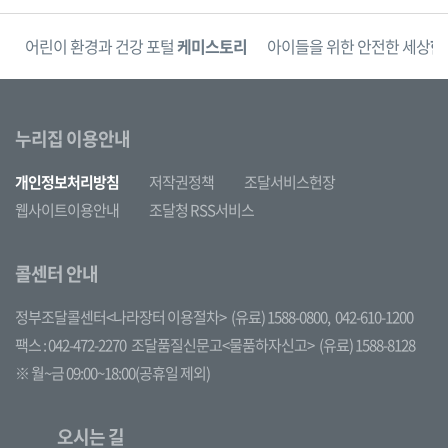
단
어린이 환경과 건강 포털
케미스토리
아이들을 위한 안전한 세상
한
누리집 이용안내
개인정보처리방침
저작권정책
조달서비스헌장
웹사이트이용안내
조달청 RSS서비스
콜센터 안내
정부조달콜센터<나라장터 이용절차>
(유료) 1588-0800,
042-610-1200
팩스 : 042-472-2270
조달품질신문고<물품하자신고>
(유료) 1588-8128
※ 월~금 09:00~18:00(공휴일 제외)
오시는 길