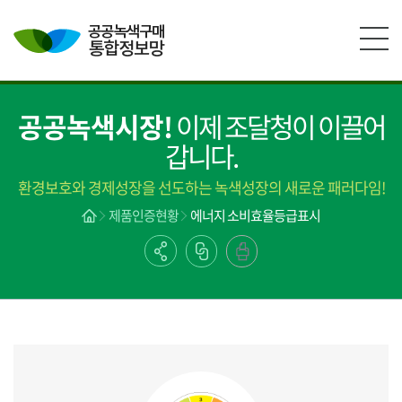
본문영역 바로가기
메인메뉴 바로가기
하단링크 바로가기
공공녹색시장!
이제 조달청이 이끌어
갑니다.
환경보호와 경제성장을 선도하는 녹색성장의 새로운 패러다임!
제품인증현황
에너지 소비효율등급표시