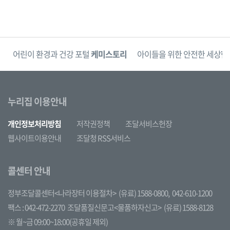
단
어린이 환경과 건강 포털
케미스토리
아이들을 위한 안전한 세상
한
누리집 이용안내
개인정보처리방침
저작권정책
조달서비스헌장
웹사이트이용안내
조달청 RSS서비스
콜센터 안내
정부조달콜센터<나라장터 이용절차>
(유료) 1588-0800,
042-610-1200
팩스 : 042-472-2270
조달품질신문고<물품하자신고>
(유료) 1588-8128
※ 월~금 09:00~18:00(공휴일 제외)