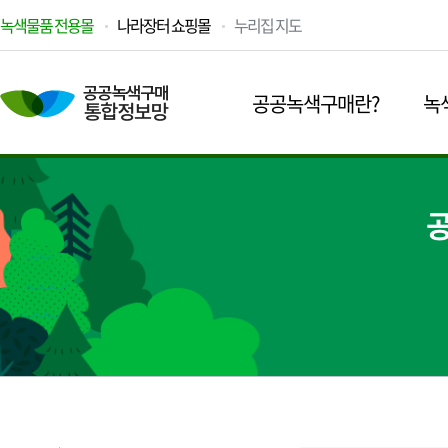
녹색물품 전용몰
나라장터 쇼핑몰
누리집 지도
공공녹색구매란?
녹