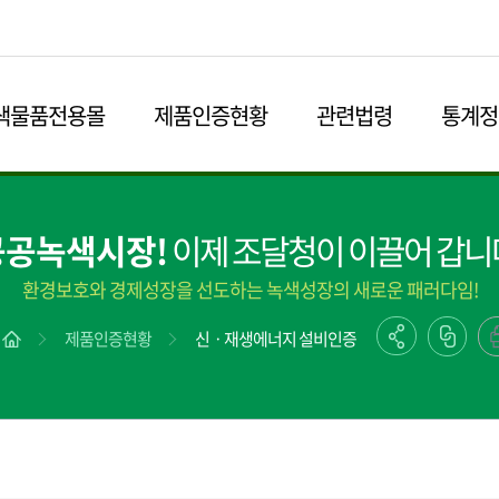
본문영역 바로가기
메인메뉴 바로가기
하단링크 바로가기
색물품전용몰
제품인증현황
관련법령
통계정
공공녹색시장!
이제 조달청이 이끌어 갑니
환경보호와 경제성장을 선도하는 녹색성장의 새로운 패러다임!
제품인증현황
신ㆍ재생에너지 설비인증