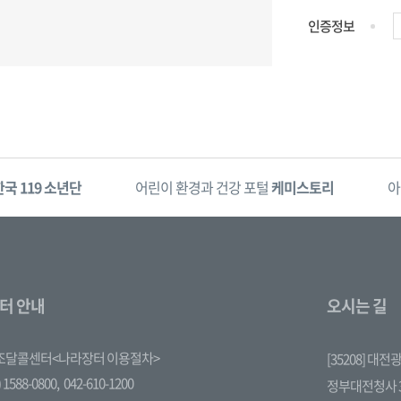
인증정보
한국 119 소년단
어린이 환경과 건강 포털
케미스토리
아
터 안내
오시는 길
조달콜센터<나라장터 이용절차>
[35208] 대
 1588-0800,
042-610-1200
정부대전청사 