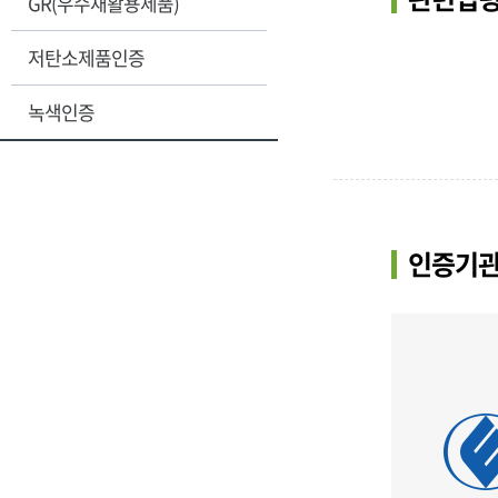
GR(우수재활용제품)
저탄소제품인증
녹색인증
인증기