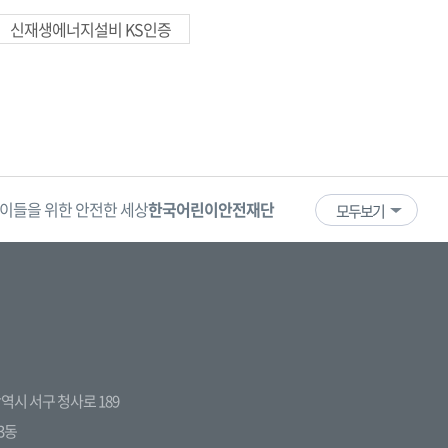
신재생에너지설비 KS인증
이들을 위한 안전한 세상
한국어린이안전재단
어린이·청소년
국
모두보기
전광역시 서구 청사로 189
3동