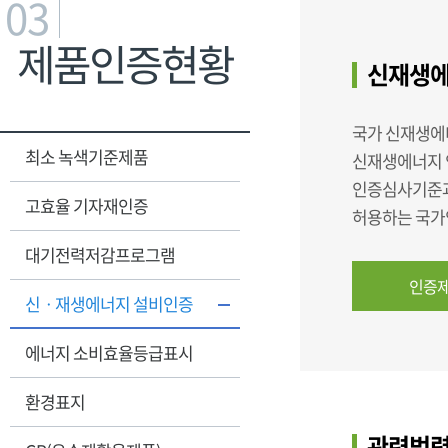
03
제품인증현황
신재생에
국가 신재생에
최소 녹색기준제품
신재생에너지 
인증심사기준과
고효율 기자재인증
허용하는 국가인
대기전력저감프로그램
인증제
신ㆍ재생에너지 설비인증
에너지 소비효율등급표시
환경표지
관련법령