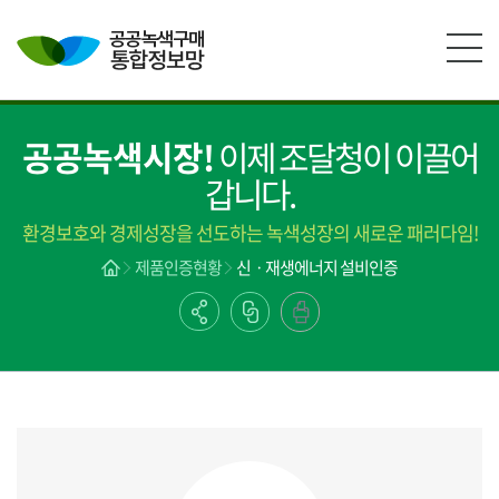
본문영역 바로가기
메인메뉴 바로가기
하단링크 바로가기
공공녹색시장!
이제 조달청이 이끌어
갑니다.
환경보호와 경제성장을 선도하는 녹색성장의 새로운 패러다임!
제품인증현황
신ㆍ재생에너지 설비인증