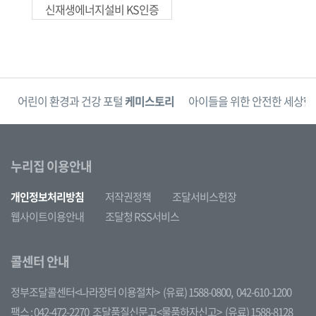
신재생에너지설비 KS인증
단
어린이 환경과 건강 포털
케미스토리
아이들을 위한 안전한 세상
한
누리집 이용안내
개인정보처리방침
저작권정책
조달서비스헌장
웹사이트이용안내
조달청 RSS서비스
콜센터 안내
정부조달콜센터<나라장터 이용절차>
(유료) 1588-0800,
042-610-1200
팩스 : 042-472-2270
조달품질신문고<물품하자신고>
(유료) 1588-8128