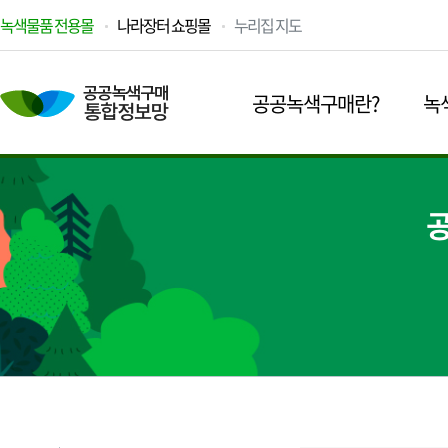
녹색물품 전용몰
나라장터 쇼핑몰
누리집 지도
공공녹색구매란?
녹