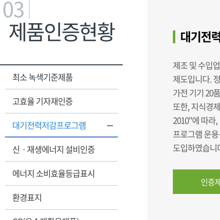
03
제품인증현황
대기전력
제조 및 수입
최소 녹색기준제품
제도입니다. 
가전 기기 20
고효율 기자재인증
또한, 지식경제
2010"에 따라
대기전력저감프로그램
프로그램 운용규
도입하였습니다
신ㆍ재생에너지 설비인증
에너지 소비효율등급표시
인증제
환경표지