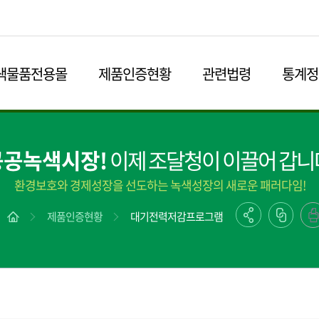
본문영역 바로가기
메인메뉴 바로가기
하단링크 바로가기
색물품전용몰
제품인증현황
관련법령
통계정
공공녹색시장!
이제 조달청이 이끌어 갑니
환경보호와 경제성장을 선도하는 녹색성장의 새로운 패러다임!
제품인증현황
대기전력저감프로그램