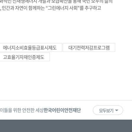
화적인 신재생에너지 개발과 보급확산을 통해 국민 모두의 삶의
, 인간과 자연이 함께하는 “그린에너지 사회"를 추구하고
에너지소비효율등급표시제도
대기전력저감프로그램
고효율기자재인증제도
이들을 위한 안전한 세상
한국어린이안전재단
어린이·청소년
국
모두보기