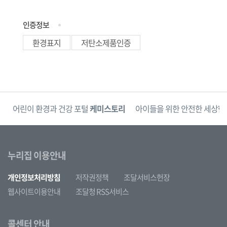
인증정보
환경표지
저탄소제품인증
단
어린이 환경과 건강 포털
케미스토리
아이들을 위한 안전한 세상
한
누리집 이용안내
개인정보처리방침
저작권정책
조달서비스헌장
웹사이트이용안내
조달청 RSS서비스
콜센터 안내