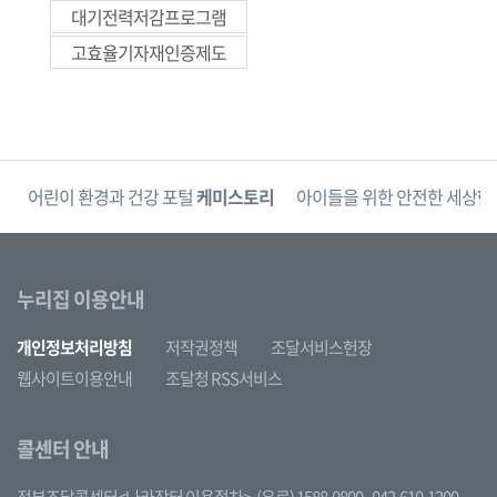
대기전력저감프로그램
고효율기자재인증제도
단
어린이 환경과 건강 포털
케미스토리
아이들을 위한 안전한 세상
한
누리집 이용안내
개인정보처리방침
저작권정책
조달서비스헌장
웹사이트이용안내
조달청 RSS서비스
콜센터 안내