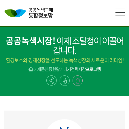
본문영역 바로가기
메인메뉴 바로가기
하단링크 바로가기
공공녹색시장!
이제 조달청이 이끌어
갑니다.
환경보호와 경제성장을 선도하는 녹색성장의 새로운 패러다임!
제품인증현황
대기전력저감프로그램