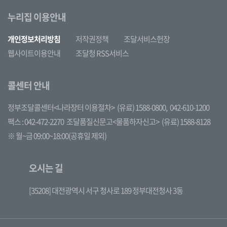
누리집 이용안내
개인정보처리방침
저작권정책
조달서비스헌장
웹사이트이용안내
조달청 RSS서비스
콜센터 안내
정부조달콜센터<나라장터 이용절차>
(유료) 1588-0800,
042-610-1200
팩스 : 042-472-2270
조달품질신문고<물품하자신고>
(유료) 1588-8128
※ 월~금 09:00~18:00(공휴일 제외)
오시는 길
[35208] 대전광역시 서구 청사로 189 정부대전청사 3동