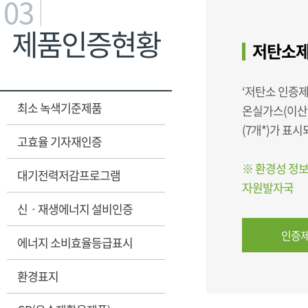
03
제품인증현황
저탄소제
‘저탄소 인증제
최소 녹색기준제품
온실가스(이산
(7개*)가 표
고효율 기자재인증
※ 환경성 정보
대기전력저감프로그램
자원발자국
신ㆍ재생에너지 설비인증
인증제
에너지 소비효율등급표시
환경표지