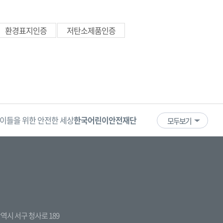
환경표지인증
저탄소제품인증
이들을 위한 안전한 세상
한국어린이안전재단
어린이·청소년
국
모두보기
전광역시 서구 청사로 189