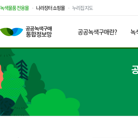
녹색물품 전용몰
나라장터 쇼핑몰
누리집 지도
공공녹색구매란?
녹