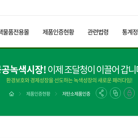
본문영역 바로가기
메인메뉴 바로가기
하단링크 바로가기
색물품전용몰
제품인증현황
관련법령
통계정
공공녹색시장!
이제 조달청이 이끌어 갑니
환경보호와 경제성장을 선도하는 녹색성장의 새로운 패러다임!
제품인증현황
저탄소제품인증