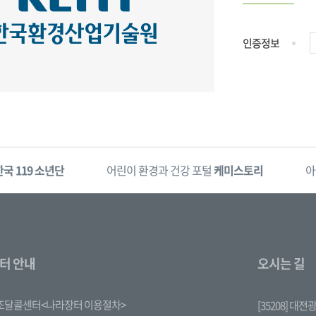
인증정보
한국 119 소년단
어린이 환경과 건강 포털
케미스토리
아
터 안내
오시는 길
조달콜센터<나라장터 이용절차>
[35208] 대