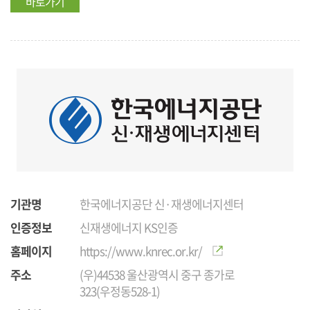
바로가기
기관명
한국에너지공단 신·재생에너지센터
인증정보
신재생에너지 KS인증
홈페이지
https://www.knrec.or.kr/
주소
(우)44538 울산광역시 중구 종가로
323(우정동528-1)