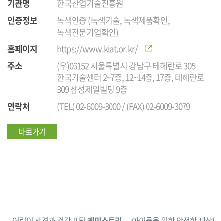
기관명
한국산업기술진흥원
인증정보
녹색인증 (녹색기술, 녹색제품확인,
녹색전문기업확인)
홈페이지
https://www.kiat.or.kr/
주소
(우)06152 서울특별시 강남구 테헤란로 305
한국기술센터 2~7층, 12~14층, 17층, 테헤란로
309 삼성제일빌딩 9층
연락처
(TEL) 02-6009-3000 / (FAX) 02-6009-3079
바로가기
단
어린이 환경과 건강 포털
케미스토리
아이들을 위한 안전한 세상
한