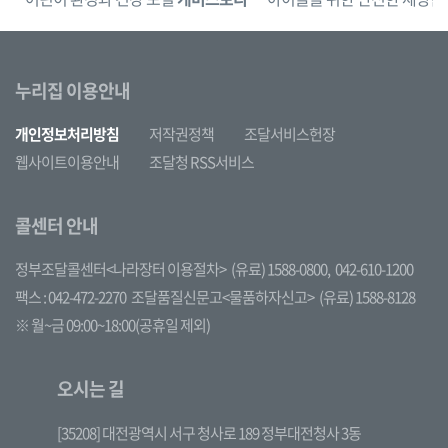
누리집 이용안내
개인정보처리방침
저작권정책
조달서비스헌장
웹사이트이용안내
조달청 RSS서비스
콜센터 안내
정부조달콜센터<나라장터 이용절차>
(유료) 1588-0800,
042-610-1200
팩스 : 042-472-2270
조달품질신문고<물품하자신고>
(유료) 1588-8128
※ 월~금 09:00~18:00(공휴일 제외)
오시는 길
[35208] 대전광역시 서구 청사로 189 정부대전청사 3동