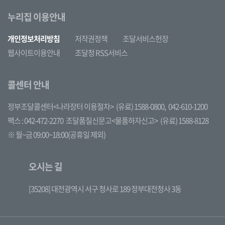
누리집 이용안내
개인정보처리방침
저작권정책
조달서비스헌장
웹사이트이용안내
조달청 RSS서비스
콜센터 안내
정부조달콜센터<나라장터 이용절차>
(유료) 1588-0800,
042-610-1200
팩스 : 042-472-2270
조달품질신문고<물품하자신고>
(유료) 1588-8128
※ 월~금 09:00~18:00(공휴일 제외)
오시는 길
[35208] 대전광역시 서구 청사로 189 정부대전청사 3동