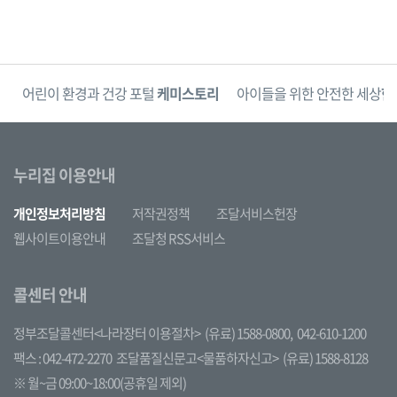
단
어린이 환경과 건강 포털
케미스토리
아이들을 위한 안전한 세상
한
누리집 이용안내
개인정보처리방침
저작권정책
조달서비스헌장
웹사이트이용안내
조달청 RSS서비스
콜센터 안내
정부조달콜센터<나라장터 이용절차>
(유료) 1588-0800,
042-610-1200
팩스 : 042-472-2270
조달품질신문고<물품하자신고>
(유료) 1588-8128
※ 월~금 09:00~18:00(공휴일 제외)