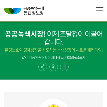
본문영역 바로가기
메인메뉴 바로가기
하단링크 바로가기
공공녹색시장!
이제 조달청이 이끌어
갑니다.
환경보호와 경제성장을 선도하는 녹색성장의 새로운 패러다임!
제품인증현황
에너지 소비효율등급표시