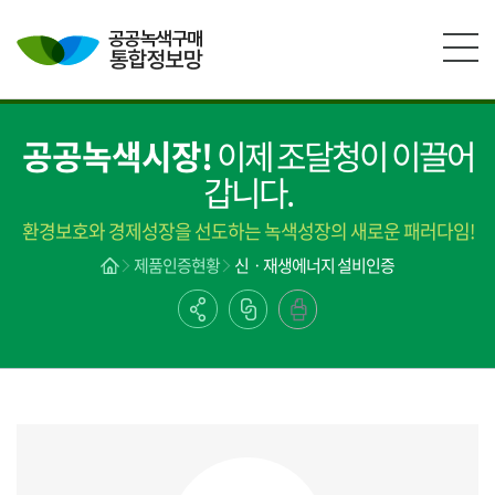
본문영역 바로가기
메인메뉴 바로가기
하단링크 바로가기
공공녹색시장!
이제 조달청이 이끌어
갑니다.
환경보호와 경제성장을 선도하는 녹색성장의 새로운 패러다임!
제품인증현황
신ㆍ재생에너지 설비인증