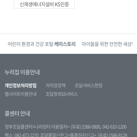
신재생에너지설비 KS인증
단
어린이 환경과 건강 포털
케미스토리
아이들을 위한 안전한 세상
한
누리집 이용안내
개인정보처리방침
저작권정책
조달서비스헌장
웹사이트이용안내
조달청 RSS서비스
콜센터 안내
정부조달콜센터<나라장터 이용절차>
(유료) 1588-0800,
042-610-1200
팩스 : 042-472-2270
조달품질신문고<물품하자신고>
(유료) 1588-8128