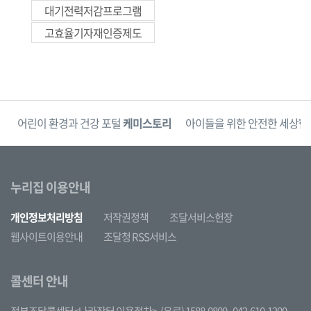
대기전력저감프로그램
고효율기자재인증제도
단
어린이 환경과 건강 포털
케미스토리
아이들을 위한 안전한 세상
한
누리집 이용안내
개인정보처리방침
저작권정책
조달서비스헌장
웹사이트이용안내
조달청 RSS서비스
콜센터 안내