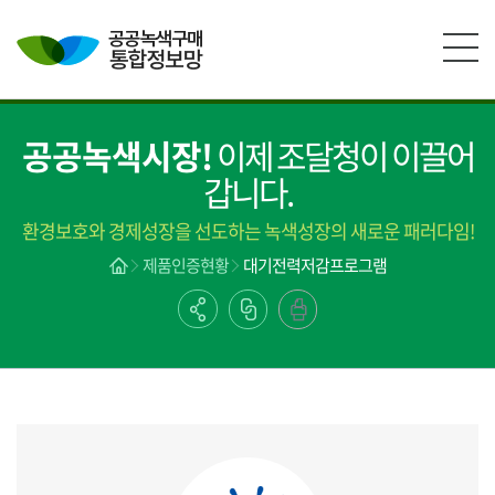
본문영역 바로가기
메인메뉴 바로가기
하단링크 바로가기
공공녹색시장!
이제 조달청이 이끌어
갑니다.
환경보호와 경제성장을 선도하는 녹색성장의 새로운 패러다임!
제품인증현황
대기전력저감프로그램