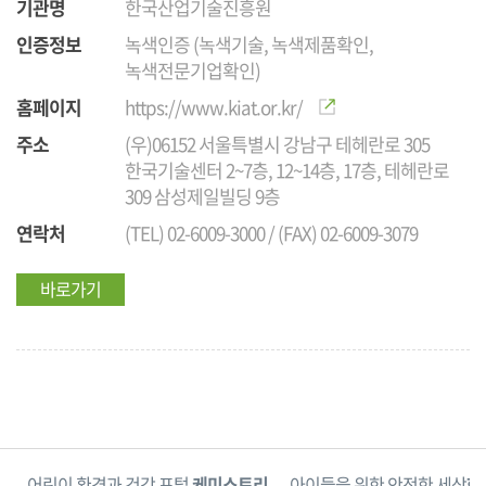
기관명
한국산업기술진흥원
인증정보
녹색인증 (녹색기술, 녹색제품확인,
녹색전문기업확인)
홈페이지
https://www.kiat.or.kr/
주소
(우)06152 서울특별시 강남구 테헤란로 305
한국기술센터 2~7층, 12~14층, 17층, 테헤란로
309 삼성제일빌딩 9층
연락처
(TEL) 02-6009-3000 / (FAX) 02-6009-3079
바로가기
단
어린이 환경과 건강 포털
케미스토리
아이들을 위한 안전한 세상
한