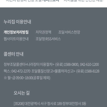
누리집 이용안내
개인정보처리방침
저작권정책
조달서비스헌장
웹사이트이용안내
조달청 RSS서비스
콜센터 안내
정부조달콜센터<나라장터 이용절차>
(유료) 1588-0800,
042-610-1200
팩스 : 042-472-2270
조달품질신문고<물품하자신고>
(유료) 1588-8128
※ 월~금 09:00~18:00(공휴일 제외)
오시는 길
[35208] 대전광역시 서구 청사로 189 정부대전청사 3동