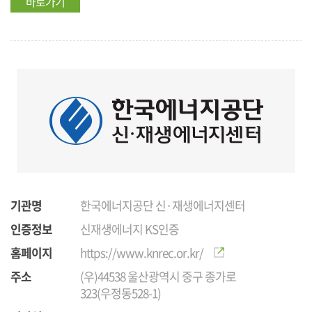
바로가기
기관명
한국에너지공단 신·재생에너지센터
인증정보
신재생에너지 KS인증
홈페이지
https://www.knrec.or.kr/
주소
(우)44538 울산광역시 중구 종가로
323(우정동528-1)