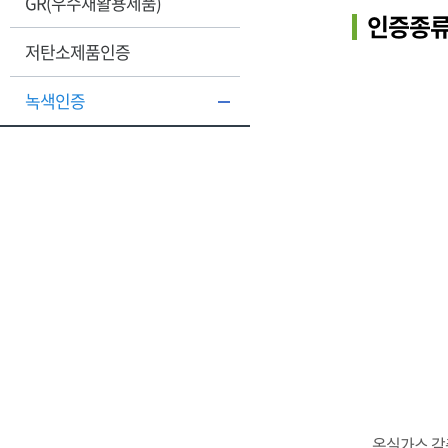
GR(우수재활용제품)
인증종류
저탄소제품인증
녹색인증
온실가스 감