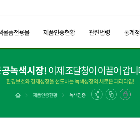
본문영역 바로가기
메인메뉴 바로가기
하단링크 바로가기
색물품전용몰
제품인증현황
관련법령
통계정
공공녹색시장!
이제 조달청이 이끌어 갑니
환경보호와 경제성장을 선도하는 녹색성장의 새로운 패러다임!
제품인증현황
녹색인증