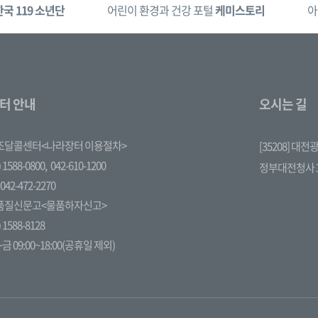
한국 119 소년단
어린이 환경과 건강 포털
케미스토리
아
터 안내
오시는 길
조달콜센터<나라장터 이용절차>
[35208] 대
 1588-0800,
042-610-1200
정부대전청사 
042-472-2270
품질신문고<물품하자신고>
 1588-8128
금 09:00~18:00(공휴일 제외)