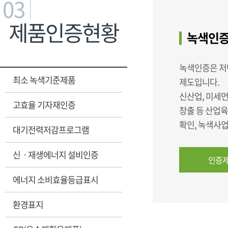
03
제품인증현황
녹색인증
녹색인증은 저
최소 녹색기준제품
제도입니다.
신산업, 미세먼
고효율 기자재인증
창출 등 산업
확인, 녹색사
대기전력저감프로그램
신ㆍ재생에너지 설비인증
인증제
에너지 소비효율등급표시
환경표지