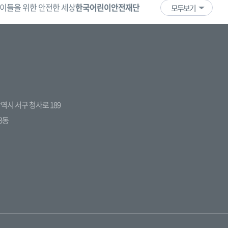
이들을 위한 안전한 세상
한국어린이안전재단
어린이·청소년
국
모두보기
전광역시 서구 청사로 189
3동