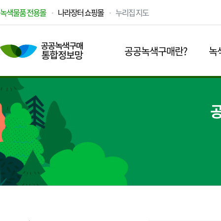
녹색물품 전용몰
나라장터 쇼핑몰
누리집 지도
공공녹색구매란?
녹