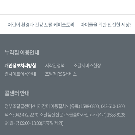
단
어린이 환경과 건강 포털
케미스토리
아이들을 위한 안전한 세상
한
누리집 이용안내
개인정보처리방침
저작권정책
조달서비스헌장
웹사이트이용안내
조달청 RSS서비스
콜센터 안내
정부조달콜센터<나라장터 이용절차>
(유료) 1588-0800,
042-610-1200
팩스 : 042-472-2270
조달품질신문고<물품하자신고>
(유료) 1588-8128
※ 월~금 09:00~18:00(공휴일 제외)