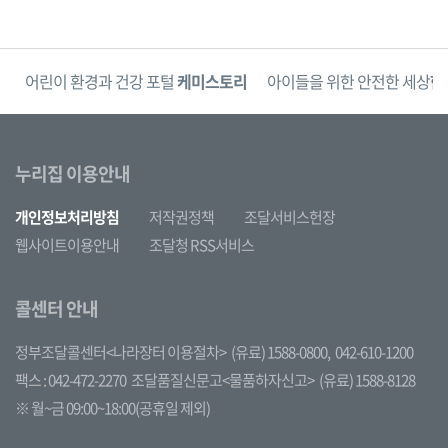
단
어린이 환경과 건강 포털
케미스토리
아이들을 위한 안전한 세상
한
누리집 이용안내
개인정보처리방침
저작권정책
조달서비스헌장
웹사이트이용안내
조달청 RSS서비스
콜센터 안내
정부조달콜센터<나라장터 이용절차>
(유료) 1588-0800,
042-610-1200
팩스 : 042-472-2270
조달품질신문고<물품하자신고>
(유료) 1588-8128
※ 월~금 09:00~18:00(공휴일 제외)