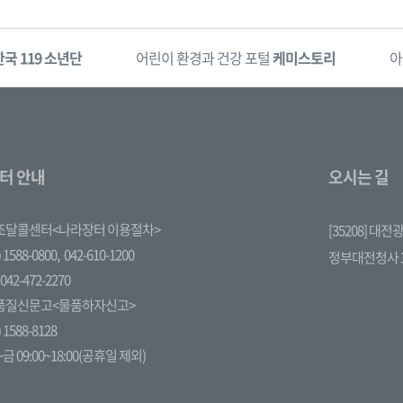
한국 119 소년단
어린이 환경과 건강 포털
케미스토리
아
터 안내
오시는 길
조달콜센터<나라장터 이용절차>
[35208] 대
 1588-0800,
042-610-1200
정부대전청사 
042-472-2270
품질신문고<물품하자신고>
 1588-8128
금 09:00~18:00(공휴일 제외)