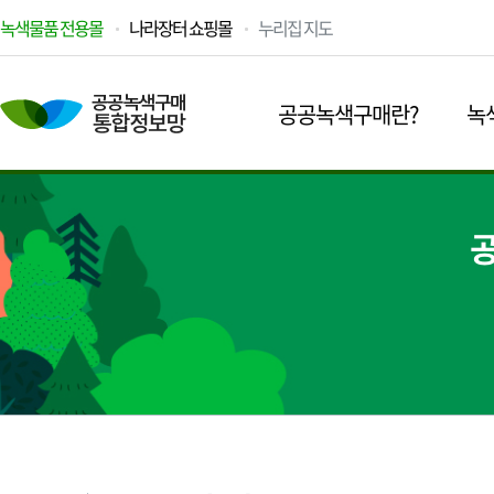
녹색물품 전용몰
나라장터 쇼핑몰
누리집 지도
공공녹색구매란?
녹