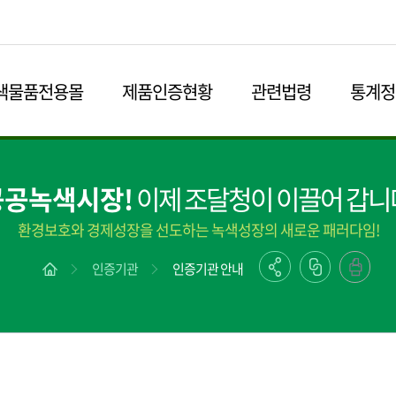
본문영역 바로가기
메인메뉴 바로가기
하단링크 바로가기
색물품전용몰
제품인증현황
관련법령
통계정
공공녹색시장!
이제 조달청이 이끌어 갑니
환경보호와 경제성장을 선도하는 녹색성장의 새로운 패러다임!
인증기관
인증기관 안내