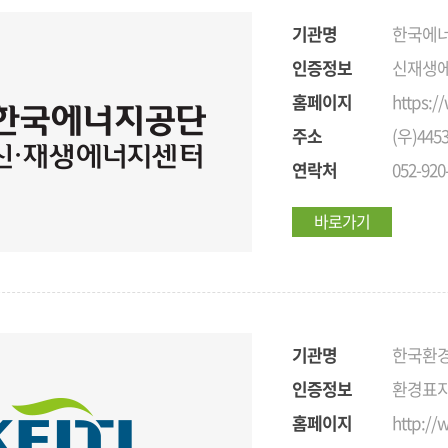
기관명
한국에너
인증정보
신재생에
홈페이지
https:/
주소
(우)44
연락처
052-920
바로가기
기관명
한국환
인증정보
환경표지
홈페이지
http://w