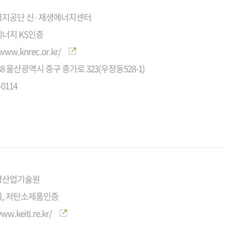
지공단 신·재생에너지센터
너지 KS인증
/www.knrec.or.kr/
538 울산광역시 중구 종가로 323(우정동528-1)
-0114
경산업기술원
, 저탄소제품인증
ww.keiti.re.kr/