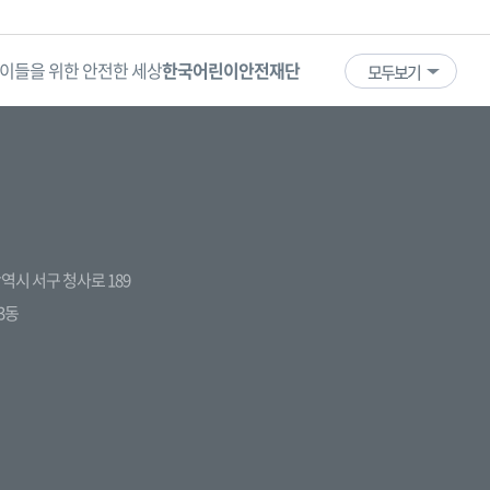
이들을 위한 안전한 세상
한국어린이안전재단
어린이·청소년
국
모두보기
전광역시 서구 청사로 189
3동