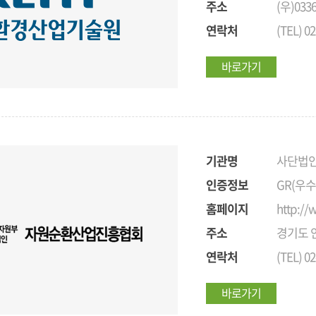
주소
(우)03
연락처
(TEL) 02
바로가기
기관명
사단법
인증정보
GR(우
홈페이지
http://
주소
경기도 안
연락처
(TEL) 02
바로가기