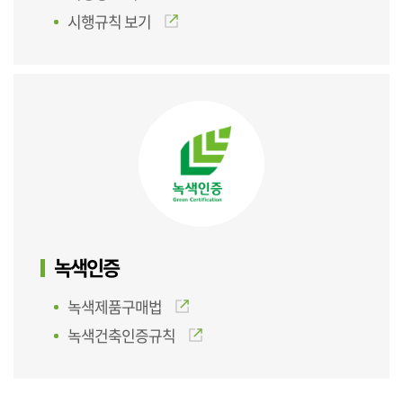
시행규칙 보기
녹색인증
녹색제품구매법
녹색건축인증규칙