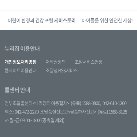
단
어린이 환경과 건강 포털
케미스토리
아이들을 위한 안전한 세상
한
누리집 이용안내
개인정보처리방침
저작권정책
조달서비스헌장
웹사이트이용안내
조달청 RSS서비스
콜센터 안내
정부조달콜센터<나라장터 이용절차>
(유료) 1588-0800,
042-610-1200
팩스 : 042-472-2270
조달품질신문고<물품하자신고>
(유료) 1588-8128
※ 월~금 09:00~18:00(공휴일 제외)