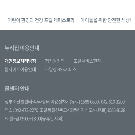
단
어린이 환경과 건강 포털
케미스토리
아이들을 위한 안전한 세상
한
누리집 이용안내
개인정보처리방침
저작권정책
조달서비스헌장
웹사이트이용안내
조달청 RSS서비스
콜센터 안내
정부조달콜센터<나라장터 이용절차>
(유료) 1588-0800,
042-610-1200
팩스 : 042-472-2270
조달품질신문고<물품하자신고>
(유료) 1588-8128
※ 월~금 09:00~18:00(공휴일 제외)