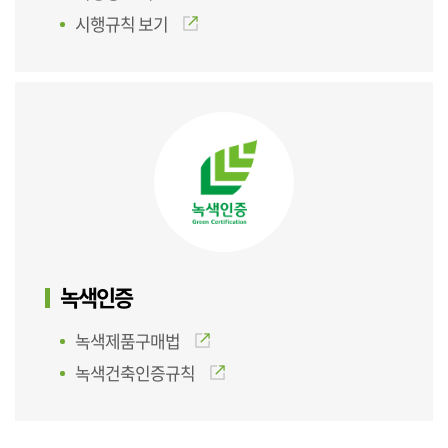
시행규칙 보기
녹색인증
녹색제품구매법
녹색건축인증규칙