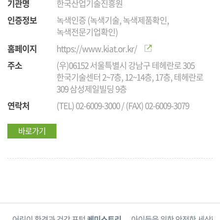
기관명
한국산업기술진흥원
인증정보
녹색인증 (녹색기술, 녹색제품확인,
녹색전문기업확인)
홈페이지
https://www.kiat.or.kr/
주소
(우)06152 서울특별시 강남구 테헤란로 305
한국기술센터 2~7층, 12~14층, 17층, 테헤란로
309 삼성제일빌딩 9층
연락처
(TEL) 02-6009-3000 / (FAX) 02-6009-3079
바로가기
단
어린이 환경과 건강 포털
케미스토리
아이들을 위한 안전한 세상
한