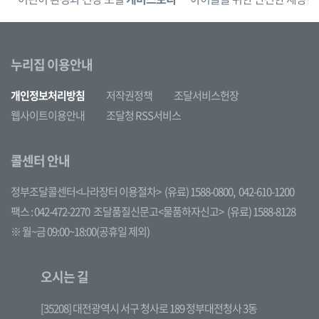
누리집 이용안내
개인정보처리방침
저작권정책
조달서비스헌장
웹사이트이용안내
조달청 RSS서비스
콜센터 안내
정부조달콜센터<나라장터 이용절차>
(유료) 1588-0800,
042-610-1200
팩스 : 042-472-2270
조달품질신문고<물품하자신고>
(유료) 1588-8128
※ 월~금 09:00~18:00(공휴일 제외)
오시는 길
[35208] 대전광역시 서구 청사로 189 정부대전청사 3동