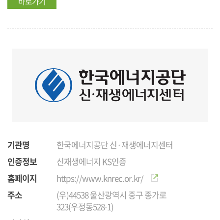
바로가기
기관명
한국에너지공단 신·재생에너지센터
인증정보
신재생에너지 KS인증
홈페이지
https://www.knrec.or.kr/
주소
(우)44538 울산광역시 중구 종가로
323(우정동528-1)