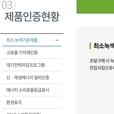
03
제품인증현황
최소 녹색기준제품
최소녹색
고효율 기자재인증
조달구매 시 
대기전력저감프로그램
진입시킴으로써
신ㆍ재생에너지 설비인증
에너지 소비효율등급표시
환경표지