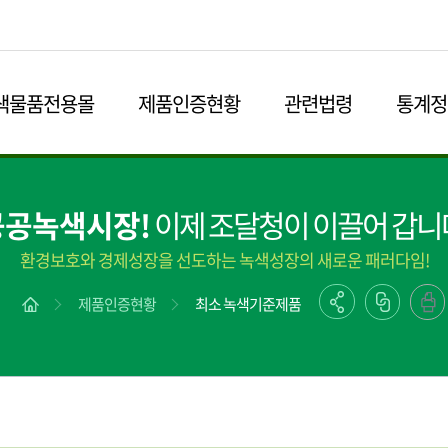
본문영역 바로가기
메인메뉴 바로가기
하단링크 바로가기
색물품전용몰
제품인증현황
관련법령
통계정
공공녹색시장!
이제 조달청이 이끌어 갑니
환경보호와 경제성장을 선도하는 녹색성장의 새로운 패러다임!
제품인증현황
최소 녹색기준제품