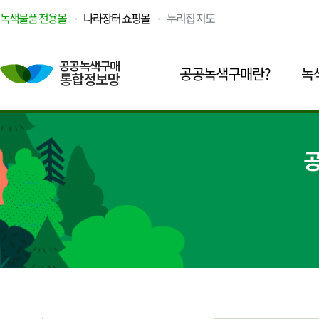
녹색물품 전용몰
나라장터 쇼핑몰
누리집 지도
공공녹색구매란?
녹