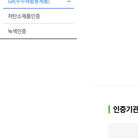
GR(우수재활용제품)
저탄소제품인증
녹색인증
인증기