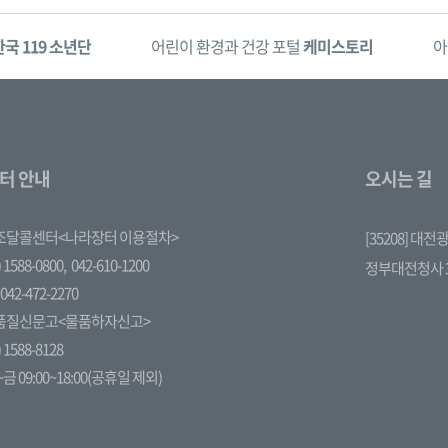
한국 119 소년단
어린이 환경과 건강 포털
케미스토리
아
터 안내
오시는 길
조달콜센터<나라장터 이용절차>
[35208] 대
 1588-0800,
042-610-1200
정부대전청사 
042-472-2270
품질신문고<물품하자신고>
 1588-8128
금 09:00~18:00(공휴일 제외)