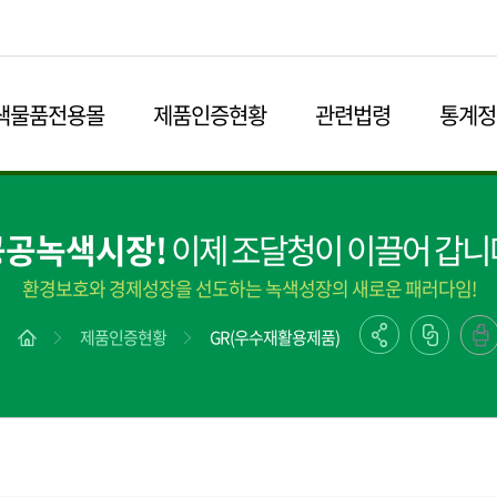
본문영역 바로가기
메인메뉴 바로가기
하단링크 바로가기
색물품전용몰
제품인증현황
관련법령
통계정
공공녹색시장!
이제 조달청이 이끌어 갑니
환경보호와 경제성장을 선도하는 녹색성장의 새로운 패러다임!
제품인증현황
GR(우수재활용제품)