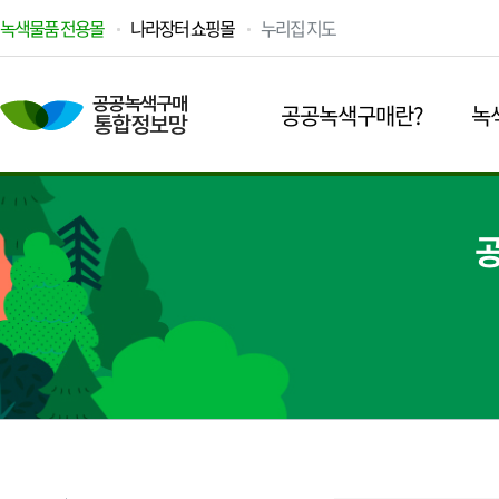
녹색물품 전용몰
나라장터 쇼핑몰
누리집 지도
공공녹색구매란?
녹