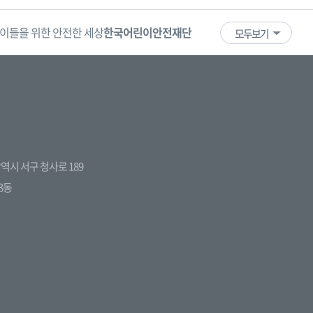
이들을 위한 안전한 세상
한국어린이안전재단
어린이·청소년
국
모두보기
전광역시 서구 청사로 189
3동