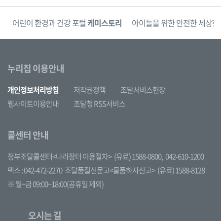
단
어린이 환경과 건강 포털
케미스토리
아이들을 위한 안전한 세상
한
누리집 이용안내
개인정보처리방침
저작권정책
조달서비스헌장
웹사이트이용안내
조달청 RSS서비스
콜센터 안내
정부조달콜센터<나라장터 이용절차>
(유료) 1588-0800,
042-610-1200
팩스 : 042-472-2270
조달품질신문고<물품하자신고>
(유료) 1588-8128
※ 월~금 09:00~18:00(공휴일 제외)
오시는 길