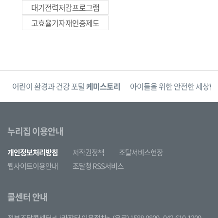
대기전력저감프로그램
고효율기자재인증제도
단
어린이 환경과 건강 포털
케미스토리
아이들을 위한 안전한 세상
한
누리집 이용안내
개인정보처리방침
저작권정책
조달서비스헌장
웹사이트이용안내
조달청 RSS서비스
콜센터 안내