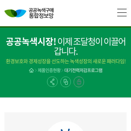
본문영역 바로가기
메인메뉴 바로가기
하단링크 바로가기
공공녹색시장!
이제 조달청이 이끌어
갑니다.
환경보호와 경제성장을 선도하는 녹색성장의 새로운 패러다임!
제품인증현황
대기전력저감프로그램