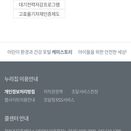
대기전력저감프로그램
고효율기자재인증제도
단
어린이 환경과 건강 포털
케미스토리
아이들을 위한 안전한 세상
한
누리집 이용안내
개인정보처리방침
저작권정책
조달서비스헌장
웹사이트이용안내
조달청 RSS서비스
콜센터 안내