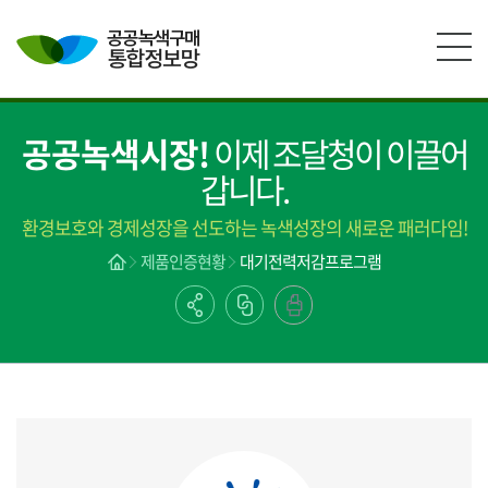
본문영역 바로가기
메인메뉴 바로가기
하단링크 바로가기
공공녹색시장!
이제 조달청이 이끌어
갑니다.
환경보호와 경제성장을 선도하는 녹색성장의 새로운 패러다임!
제품인증현황
대기전력저감프로그램