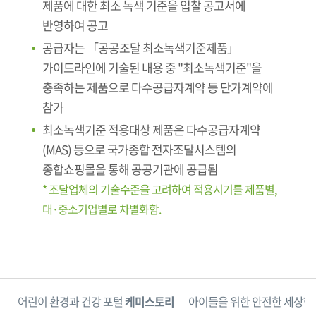
제품에 대한 최소 녹색 기준을 입찰 공고서에
반영하여 공고
공급자는 「공공조달 최소녹색기준제품」
가이드라인에 기술된 내용 중 "최소녹색기준"을
충족하는 제품으로 다수공급자계약 등 단가계약에
참가
최소녹색기준 적용대상 제품은 다수공급자계약
(MAS) 등으로 국가종합 전자조달시스템의
종합쇼핑몰을 통해 공공기관에 공급됨
* 조달업체의 기술수준을 고려하여 적용시기를 제품별,
대·중소기업별로 차별화함.
단
어린이 환경과 건강 포털
케미스토리
아이들을 위한 안전한 세상
한