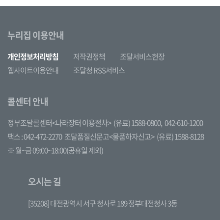
누리집 이용안내
개인정보처리방침
저작권정책
조달서비스헌장
웹사이트이용안내
조달청 RSS서비스
콜센터 안내
정부조달콜센터<나라장터 이용절차>
(유료) 1588-0800,
042-610-1200
팩스 : 042-472-2270
조달품질신문고<물품하자신고>
(유료) 1588-8128
※ 월~금 09:00~18:00(공휴일 제외)
오시는 길
[35208] 대전광역시 서구 청사로 189 정부대전청사 3동