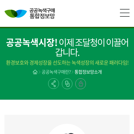
본문영역 바로가기
메인메뉴 바로가기
하단링크 바로가기
공공녹색시장!
이제 조달청이 이끌어
갑니다.
환경보호와 경제성장을 선도하는 녹색성장의 새로운 패러다임!
공공녹색구매란?
통합정보망소개