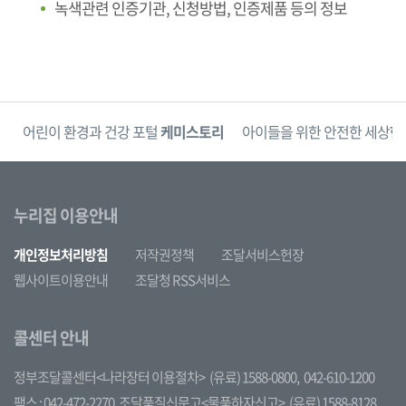
녹색관련 인증기관, 신청방법, 인증제품 등의 정보
단
어린이 환경과 건강 포털
케미스토리
아이들을 위한 안전한 세상
한
누리집 이용안내
개인정보처리방침
저작권정책
조달서비스헌장
웹사이트이용안내
조달청 RSS서비스
콜센터 안내
정부조달콜센터<나라장터 이용절차>
(유료) 1588-0800,
042-610-1200
팩스 : 042-472-2270
조달품질신문고<물품하자신고>
(유료) 1588-8128