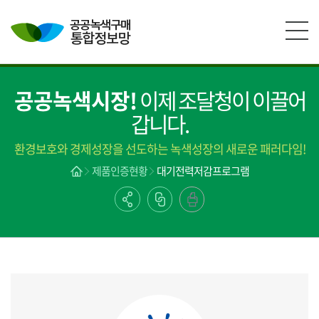
본문영역 바로가기
메인메뉴 바로가기
하단링크 바로가기
공공녹색시장!
이제 조달청이 이끌어
갑니다.
환경보호와 경제성장을 선도하는 녹색성장의 새로운 패러다임!
제품인증현황
대기전력저감프로그램