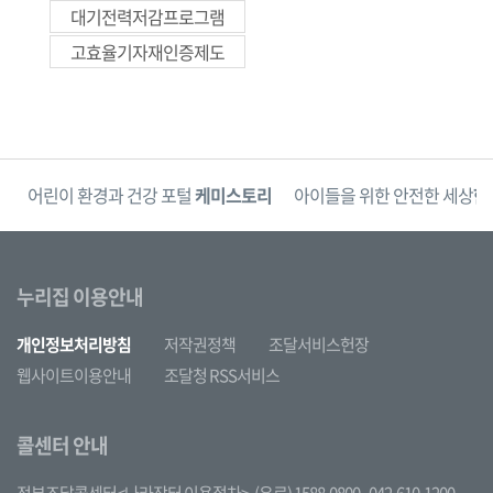
대기전력저감프로그램
고효율기자재인증제도
단
어린이 환경과 건강 포털
케미스토리
아이들을 위한 안전한 세상
한
누리집 이용안내
개인정보처리방침
저작권정책
조달서비스헌장
웹사이트이용안내
조달청 RSS서비스
콜센터 안내