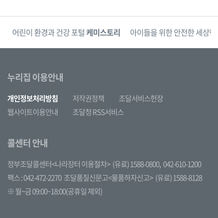
단
어린이 환경과 건강 포털
케미스토리
아이들을 위한 안전한 세상
한
누리집 이용안내
개인정보처리방침
저작권정책
조달서비스헌장
웹사이트이용안내
조달청 RSS서비스
콜센터 안내
정부조달콜센터<나라장터 이용절차>
(유료) 1588-0800,
042-610-1200
팩스 : 042-472-2270
조달품질신문고<물품하자신고>
(유료) 1588-8128
※ 월~금 09:00~18:00(공휴일 제외)