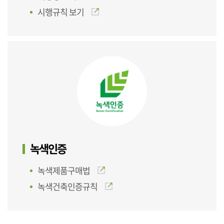
시행규칙 보기
녹색인증
녹색제품구매법
녹색건축인증규칙