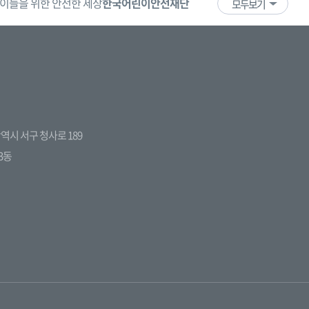
이들을 위한 안전한 세상
한국어린이안전재단
어린이·청소년
국
모두보기
전광역시 서구 청사로 189
3동