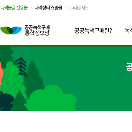
녹색물품 전용몰
나라장터 쇼핑몰
누리집 지도
공공녹색구매란?
녹