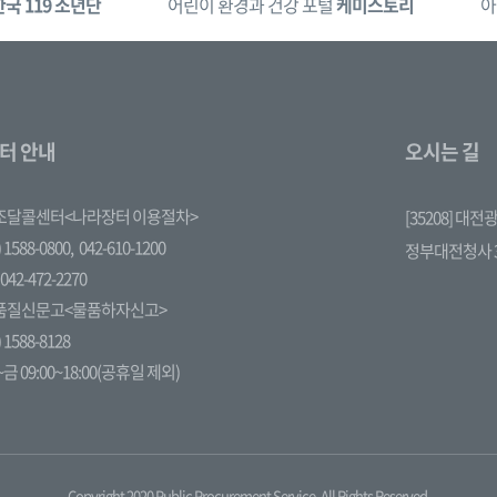
한국 119 소년단
어린이 환경과 건강 포털
케미스토리
아
터 안내
오시는 길
조달콜센터<나라장터 이용절차>
[35208] 대
 1588-0800,
042-610-1200
정부대전청사 
042-472-2270
품질신문고<물품하자신고>
 1588-8128
금 09:00~18:00(공휴일 제외)
Copyright 2020 Public Procurement Service. All Rights Reserved.