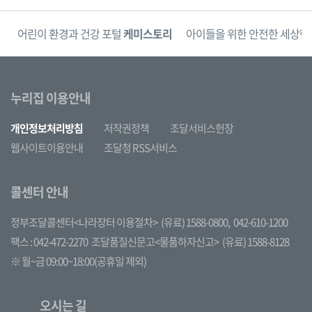
단
어린이 환경과 건강 포털
케미스토리
아이들을 위한 안전한 세상
한
누리집 이용안내
개인정보처리방침
저작권정책
조달서비스헌장
웹사이트이용안내
조달청 RSS서비스
콜센터 안내
정부조달콜센터<나라장터 이용절차>
(유료) 1588-0800,
042-610-1200
팩스 : 042-472-2270
조달품질신문고<물품하자신고>
(유료) 1588-8128
※ 월~금 09:00~18:00(공휴일 제외)
오시는 길