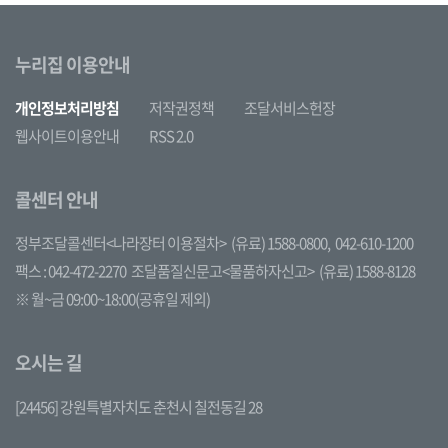
누리집 이용안내
개인정보처리방침
저작권정책
조달서비스헌장
웹사이트이용안내
RSS 2.0
콜센터 안내
정부조달콜센터<나라장터 이용절차>
(유료) 1588-0800,
042-610-1200
팩스 : 042-472-2270
조달품질신문고<물품하자신고>
(유료) 1588-8128
※ 월~금 09:00~18:00(공휴일 제외)
오시는 길
[24456] 강원특별자치도 춘천시 칠전동길 28