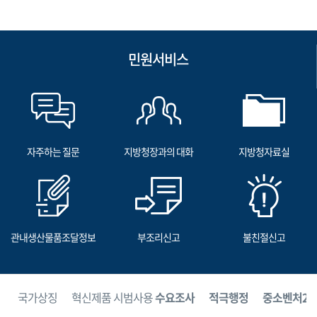
민원서비스
자주하는 질문
지방청장과의 대화
지방청자료실
관내생산물품조달정보
부조리신고
불친절신고
보
국가상징
혁신제품 시범사용
수요조사
적극행정
중소벤처24