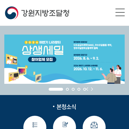
본문영역 바로가기
메인메뉴 바로가기
하단링크 바로가기
본청소식