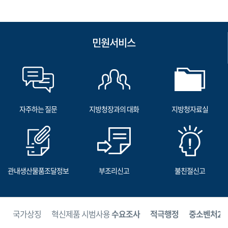
민원서비스
자주하는 질문
지방청장과의 대화
지방청자료실
관내생산물품조달정보
부조리신고
불친절신고
보
국가상징
혁신제품 시범사용
수요조사
적극행정
중소벤처24