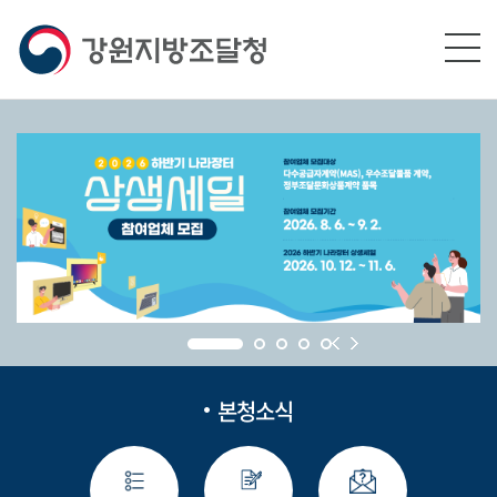
본문영역 바로가기
메인메뉴 바로가기
하단링크 바로가기
본청소식