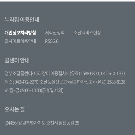
누리집 이용안내
개인정보처리방침
저작권정책
조달서비스헌장
웹사이트이용안내
RSS 2.0
콜센터 안내
정부조달콜센터<나라장터 이용절차>
(유료) 1588-0800,
042-610-1200
팩스 : 042-472-2270
조달품질신문고<물품하자신고>
(유료) 1588-8128
※ 월~금 09:00~18:00(공휴일 제외)
오시는 길
[24456] 강원특별자치도 춘천시 칠전동길 28