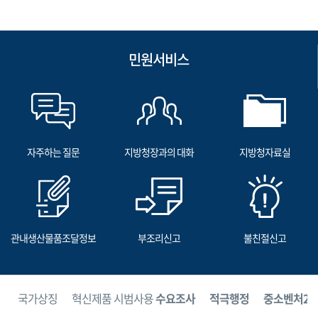
민원서비스
자주하는 질문
지방청장과의 대화
지방청자료실
관내생산물품조달정보
부조리신고
불친절신고
보
국가상징
혁신제품 시범사용
수요조사
적극행정
중소벤처24