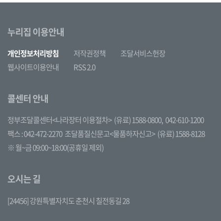
누리집 이용안내
개인정보처리방침
저작권정책
조달서비스헌장
웹사이트이용안내
RSS 2.0
콜센터 안내
정부조달콜센터<나라장터 이용절차>
(유료) 1588-0800,
042-610-1200
팩스 : 042-472-2270
조달품질신문고<물품하자신고>
(유료) 1588-8128
※ 월~금 09:00~18:00(공휴일 제외)
오시는 길
[24456] 강원특별자치도 춘천시 칠전동길 28