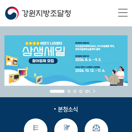
본문영역 바로가기
메인메뉴 바로가기
하단링크 바로가기
본청소식