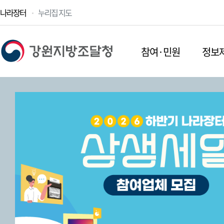
나라장터
누리집 지도
참여·민원
정보