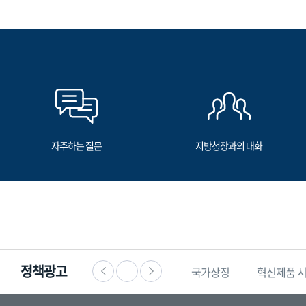
자주하는 질문
지방청장과의 대화
정책광고
·공익신고
찾기쉬운
생활법령정보
국가상징
혁신제품 