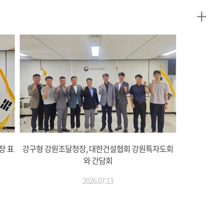
+
장 표
강구형 강원조달청장, 대한건설협회 강원특자도회
와 간담회
2026.07.13