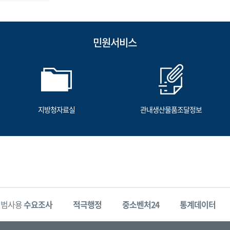
민원서비스
지방청자료실
관내생산물품조달정보
시범사용
수요조사
적극행정
중소벤처24
통계데이터