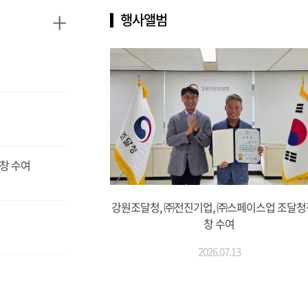
+
행사앨범
창 수여
강원조달청, ㈜전진기업, ㈜스페이스업 조달청
창 수여
2026.07.13