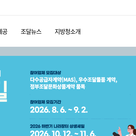
본문영역 바로가기
메인메뉴 바로가기
하단링크 바로가기
제공
조달뉴스
지방청소개