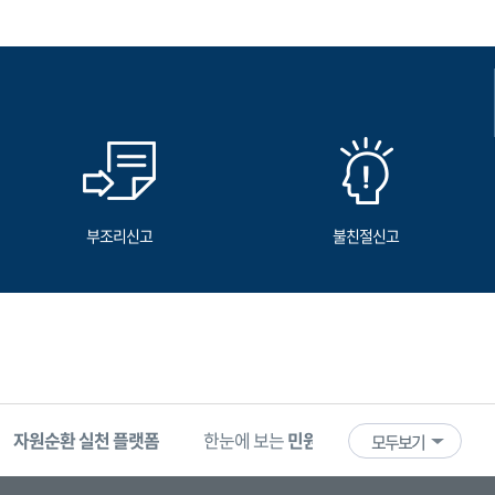
부조리신고
불친절신고
자원순환 실천 플랫폼
한눈에 보는
민원 빅데이터
기업마당
모두보기