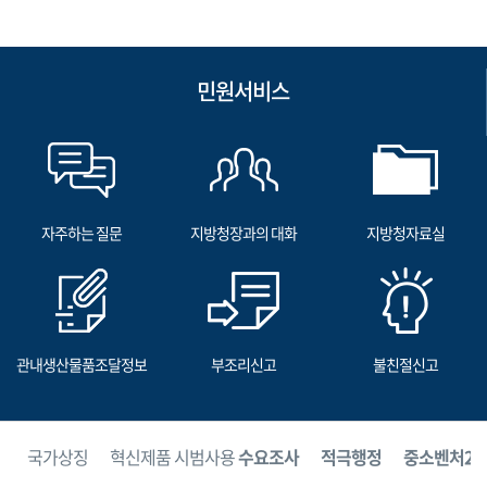
민원서비스
자주하는 질문
지방청장과의 대화
지방청자료실
관내생산물품조달정보
부조리신고
불친절신고
보
국가상징
혁신제품 시범사용
수요조사
적극행정
중소벤처24