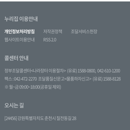
누리집 이용안내
개인정보처리방침
저작권정책
조달서비스헌장
웹사이트이용안내
RSS 2.0
콜센터 안내
정부조달콜센터<나라장터 이용절차>
(유료) 1588-0800,
042-610-1200
팩스 : 042-472-2270
조달품질신문고<물품하자신고>
(유료) 1588-8128
※ 월~금 09:00~18:00(공휴일 제외)
오시는 길
[24456] 강원특별자치도 춘천시 칠전동길 28