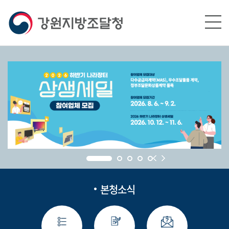
본문영역 바로가기
메인메뉴 바로가기
하단링크 바로가기
본청소식